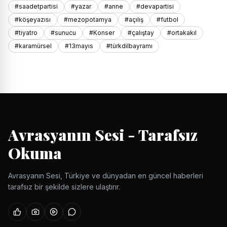
#saadetpartisi
#yazar
#anne
#devapartisi
#köşeyazısı
#mezopotamya
#açılış
#futbol
#tiyatro
#sunucu
#Konser
#çalıştay
#ortakakıl
#karamürsel
#13mayıs
#türkdilbayramı
Avrasyanın Sesi - Tarafsız
Okuma
Avrasyanın Sesi, Türkiye ve dünyadan en güncel haberleri
tarafsız bir şekilde sizlere ulaştırır.