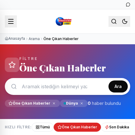
Anasayfa
Arama
Öne Çıkan Haberler
FILTRE
Öne Çıkan Haberler
Ara
0
haber bulundu
Öne Çıkan Haberler
Dünya
HIZLI FILTRE:
Tümü
Öne Çıkan Haberler
Son Dakika